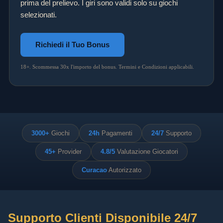
prima del prelievo. I giri sono validi solo su giochi
selezionati.
Richiedi il Tuo Bonus
18+. Scommessa 30x l'importo del bonus. Termini e Condizioni applicabili.
3000+
Giochi
24h
Pagamenti
24/7
Supporto
45+
Provider
4.8/5
Valutazione Giocatori
Curacao
Autorizzato
Supporto Clienti Disponibile 24/7