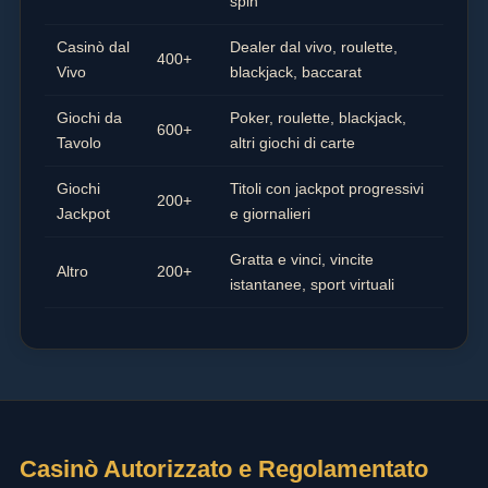
spin
Casinò dal
Dealer dal vivo, roulette,
400+
Vivo
blackjack, baccarat
Giochi da
Poker, roulette, blackjack,
600+
Tavolo
altri giochi di carte
Giochi
Titoli con jackpot progressivi
200+
Jackpot
e giornalieri
Gratta e vinci, vincite
Altro
200+
istantanee, sport virtuali
Casinò Autorizzato e Regolamentato