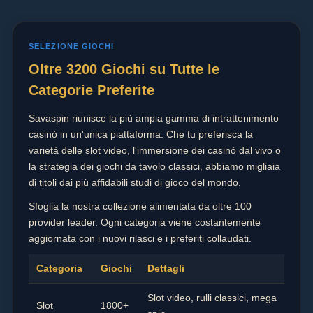
SELEZIONE GIOCHI
Oltre 3200 Giochi su Tutte le
Categorie Preferite
Savaspin riunisce la più ampia gamma di intrattenimento
casinò in un'unica piattaforma. Che tu preferisca la
varietà delle slot video, l'immersione dei casinò dal vivo o
la strategia dei giochi da tavolo classici, abbiamo migliaia
di titoli dai più affidabili studi di gioco del mondo.
Sfoglia la nostra collezione alimentata da oltre 100
provider leader. Ogni categoria viene costantemente
aggiornata con i nuovi rilasci e i preferiti collaudati.
Categoria
Giochi
Dettagli
Slot video, rulli classici, mega
Slot
1800+