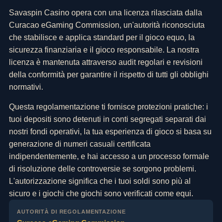
Savaspin Casino opera con una licenza rilasciata dalla
Curacao eGaming Commission, un'autorità riconosciuta
che stabilisce e applica standard per il gioco equo, la
sicurezza finanziaria e il gioco responsabile. La nostra
licenza è mantenuta attraverso audit regolari e revisioni
della conformità per garantire il rispetto di tutti gli obblighi
normativi.
Questa regolamentazione ti fornisce protezioni pratiche: i
tuoi depositi sono detenuti in conti segregati separati dai
nostri fondi operativi, la tua esperienza di gioco si basa su
generazione di numeri casuali certificata
indipendentemente, e hai accesso a un processo formale
di risoluzione delle controversie se sorgono problemi.
L'autorizzazione significa che i tuoi soldi sono più al
sicuro e i giochi che giochi sono verificati come equi.
AUTORITÀ DI REGOLAMENTAZIONE