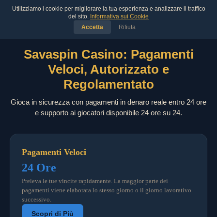
Utilizziamo i cookie per migliorare la tua esperienza e analizzare il traffico
savaspin casino
IT
Gioca
▾
del sito.
Informativa sui Cookie
Accetta
Rifiuta
Savaspin Casino: Pagamenti
Veloci, Autorizzato e
Regolamentato
Gioca in sicurezza con pagamenti in denaro reale entro 24 ore
e supporto ai giocatori disponibile 24 ore su 24.
Pagamenti Veloci
24 Ore
Preleva le tue vincite rapidamente. La maggior parte dei
pagamenti viene elaborata lo stesso giorno o il giorno lavorativo
successivo.
Scopri di Più