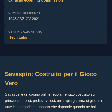
Curacao eGaming Commission
NUMERO DI LICENZA
1048/JAZ-CV-2021
CERTIFICAZIONE RNG
iTech Labs
Savaspin: Costruito per il Gioco
Vero
Savaspin è un casinò online regolamentato costruito su
principi semplici: prelievi veloci, un'ampia gamma di giochi in
tutte le categorie e supporto che risponde quando ne hai